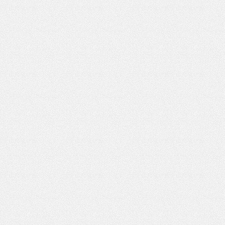
凤,
杭
州