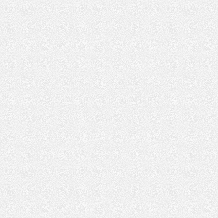
凤,
杭
州