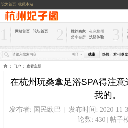
设为首页
收藏本站
1
2
3
网站首页
论坛首页
推荐商家
夜色杭州
桑拿会所
洗浴体验
帖子
搜索
热搜:
杭州桑
门户
查看主题
在杭州玩桑拿足浴SPA得注
杭
›
›
我的。
发布者:
国民欧巴
|
发布时间: 2020-11-3 
论数: 430
|
帖子