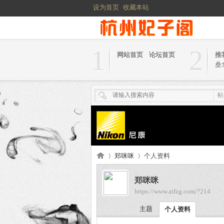
设为首页
收藏本站
1
2
网站首页
论坛首页
推
桑
帖
郑咪咪
个人资料
郑咪咪
https://www.aifzg.com/?214
杭
›
›
主题
个人资料