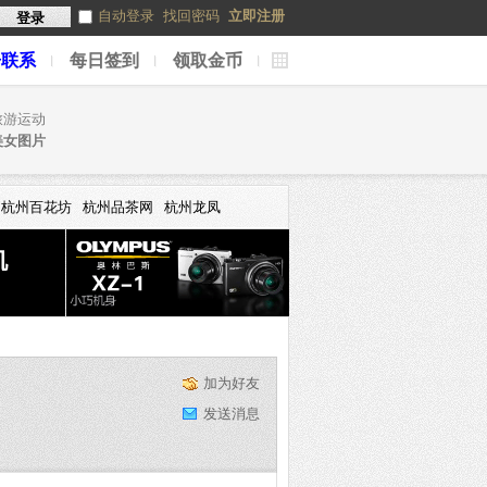
自动登录
找回密码
立即注册
登录
告联系
每日签到
领取金币
捷
导
航
旅游运动
美女图片
杭州百花坊
杭州品茶网
杭州龙凤
加为好友
发送消息