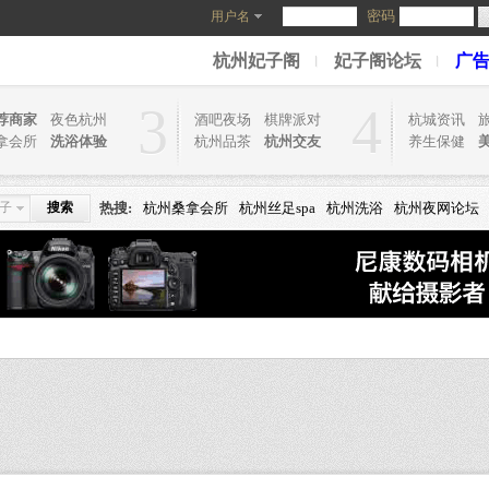
密码
用户名
杭州妃子阁
妃子阁论坛
广
3
4
荐商家
夜色杭州
酒吧夜场
棋牌派对
杭城资讯
拿会所
洗浴体验
杭州品茶
杭州交友
养生保健
子
搜索
热搜:
杭州桑拿会所
杭州丝足spa
杭州洗浴
杭州夜网论坛