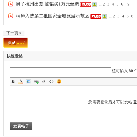
男子杭州出差 被骗买1万元丝绸
...
2
3
4
5
6
..
9
桐庐入选第二批国家全域旅游示范区
...
2
3
4
5
6
..
下一页 »
州
快速发帖
还可输入
80
您需要登录后才可以发帖
登
夜
发表帖子