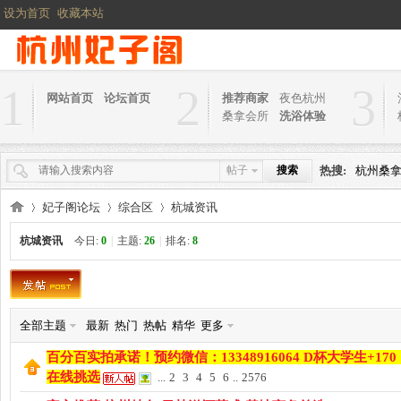
设为首页
收藏本站
1
2
3
网站首页
论坛首页
推荐商家
夜色杭州
桑拿会所
洗浴体验
帖子
搜索
热搜:
杭州桑
妃子阁论坛
综合区
杭城资讯
杭城资讯
今日:
0
|
主题:
26
|
排名:
8
杭
»
›
›
全部主题
最新
热门
热帖
精华
更多
百分百实拍承诺！预约微信：13348916064 D杯大学生+1
在线挑选
...
2
3
4
5
6
..
2576