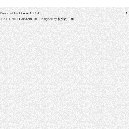
Powered by
Discuz!
X3.4
Ar
© 2001-2017
Comsenz Inc.
Designed by
杭州妃子阁
网,
杭