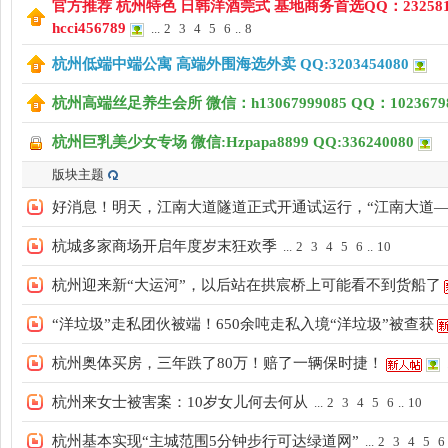
官方推荐 杭州特色 日韩洋酒莞式 基地商务首选QQ：2325818
hcci456789
...
2
3
4
5
6
..
8
杭州低端中端公寓 高端外围海选外卖 QQ:3203454080
州
杭州高端丝足养生会所 微信：h13067999085 QQ：1023679
杭州巨乳美少女专场 微信:Hzpapa8899 QQ:336240080
版块主题
好消息！明天，江南大道隧道正式开通试运行，“江南大道—
杭城多家商场开启年度岁末狂欢季
...
2
3
4
5
6
..
10
妃
杭州迎来新“大运河”，以后站在拱宸桥上可能看不到货船了
“洋垃圾”走私团伙被端！650余吨走私入境“洋垃圾”被查获
杭州奥体买房，三年跌了80万！赔了一辆保时捷！
.
杭州来女士被害案：10岁女儿何去何从
...
2
3
4
5
6
..
10
杭州基本实现“主城范围5分钟步行可达绿道网”
...
2
3
4
5
6