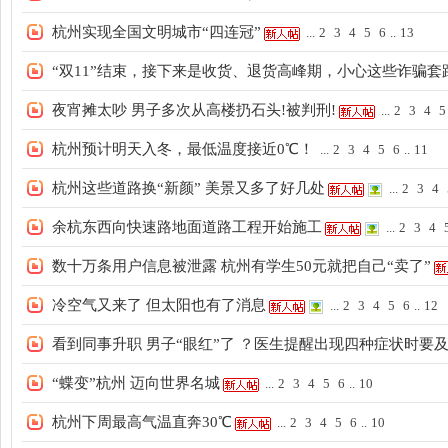
子
杭州实现全国文明城市“四连冠”
...
2
3
4
5
6
..
13
“双11”结束，接下来是收货、退货高峰期，小心这些诈骗套
夜宵摊太吵 男子多次从高楼扔石头!被判刑!
...
2
3
4
5
杭州预计明天入冬，最低温度接近0℃！
...
2
3
4
5
6
..
11
杭州这些道路换“新颜” 美景又多了好几处
...
2
3
4
阁,
余杭东西向快速路地面道路工程开始施工
...
2
3
4
数十万条用户信息被泄露 杭州有学生50元就把自己“卖了”
冷空气又来了 但太阳也有了消息
...
2
3
4
5
6
..
12
看到同事升职 男子“眼红”了 ？医生提醒出现四种症状时要
“蝶变”杭州 迈向世界名城
...
2
3
4
5
6
..
10
杭
杭州下周最高气温直奔30℃
...
2
3
4
5
6
..
10