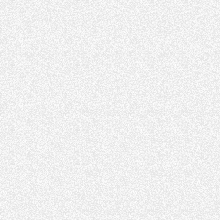
凤,
杭
州