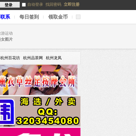
自动登录
找回密码
立即注册
登录
告联系
每日签到
领取金币
捷
导
航
旅游运动
美女图片
杭州百花坊
杭州品茶网
杭州龙凤