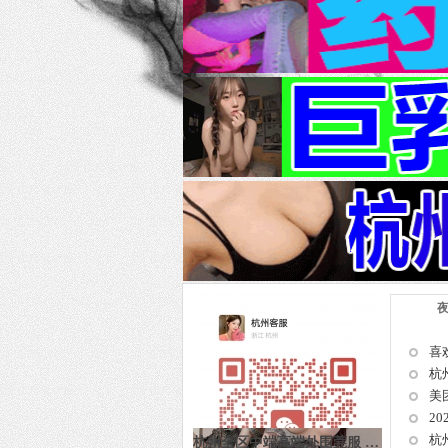
官方推荐 杭州特色 日韩洋酒莞式 基地商务
1
2
3
4
5
喜
杭
2
杭
杭州全区中端高端外围莞服 商务宴请 一手资