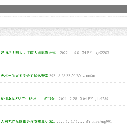
伙酒吧喝断片后 价值百万的理查德米勒手表丢了
AV女优垂涎中国市
后区水疗吧被活活弄成了“大保健”
杭州夜生活十景 
州品茶十大茶楼攻略
体验杭州夜生活得
州桑拿网带你了解80后夜生活 VS 95后夜生活
去杭州桑拿洗浴会
州桑拿洗浴会所的一些基本常识
杭州夜生活有自己
:
好消息！明天，江南大道隧道正式 ...
2022-1-19 01:54 BY:
sxy02203
:
去杭州旅游要学会避掉这些雷
2021-8-28 22:56 BY:
zsunfan
:
杭州桑拿SPA养生护理——肾部保 ...
2021-12-28 15:04 BY:
ghc6789
:
人间尤物允爾修身连衣裙真空露出
2025-12-17 12:22 BY:
xiaofeng061