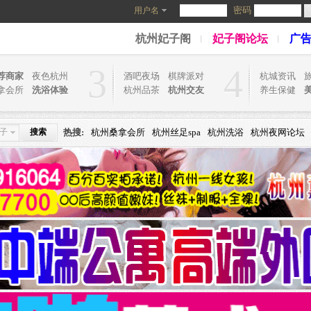
密码
用户名
杭州妃子阁
妃子阁论坛
广
3
4
荐商家
夜色杭州
酒吧夜场
棋牌派对
杭城资讯
拿会所
洗浴体验
杭州品茶
杭州交友
养生保健
子
搜索
热搜:
杭州桑拿会所
杭州丝足spa
杭州洗浴
杭州夜网论坛