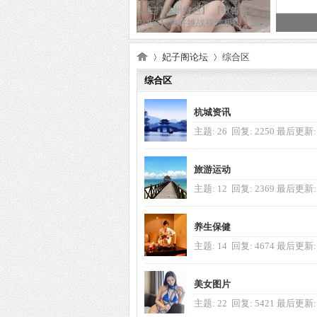
小
【主打杭州特色】 【敬告各位
BOSS】您好挑战视觉极限！桑海
皇
茫茫，狼友领航。全新的想
杭
杭
官方推荐 杭州特色 日韩洋
妃子阁论坛
综合区
杭
综合区
论坛新帖
杭城资讯
杭
»
›
百分百
主题: 26
回复: 2250
最后更新
实拍承
杭州低端中端公寓 高端外围海选外卖 QQ:320
诺！预约微信：
杭州低端中端公寓 高端外围海选
百分百
13348916064 D
外卖 注：近期微信封号严重，最
旅游运动
实拍承
好加客服QQ方便长期联
诺！预约微信：
主题: 12
回复: 2369
最后更新
官方推荐 杭州
13348916064 D
特色 日韩洋酒
莞式 基地商务
养生保健
杭州全区中端
主题: 14
回复: 4674
最后更新
高端外围莞服
州
商务宴请 一手
杭州低端中端公
资
人间尤物允爾修身连衣裙真空露出
美女图片
寓 高端外围海
选外卖 QQ:320
主题: 22
回复: 5421
最后更新
人间尤物允爾修