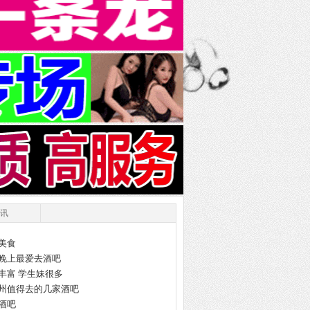
讯
美食
晚上最爱去酒吧
丰富 学生妹很多
州值得去的几家酒吧
酒吧