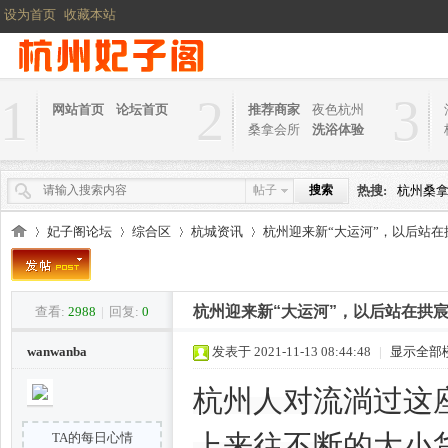
设为首页
收藏本站
1
2
3
网站首页
论坛首页
推荐商家
夜色杭州
桑拿会所
洗浴体验
帖子
搜索
热搜:
杭州桑
妃子阁论坛
综合区
杭城资讯
杭州迎来新“大运河”，以后站在拱
杭州迎来新“大运河”，以后站在拱
查看:
2988
|
回复:
0
杭
»
›
›
›
wanwanba
发表于 2021-11-13 08:44:48
|
显示全部
杭州人对流淌过这
上来往不断的大小
TA的每日心情