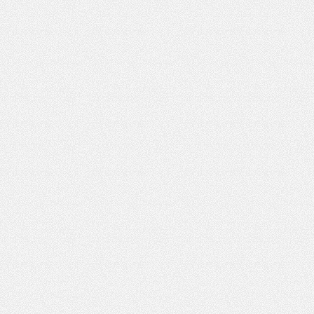
夜
网,
杭