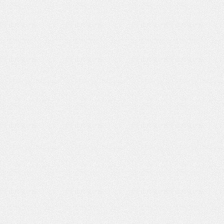
花
坊,
杭